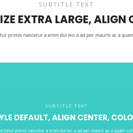
SUBTITLE TEXT
SIZE EXTRA LARGE, ALIGN
tur primis nascetur a enim dui leo a ad per mauris ac a qua
SUBTITLE TEXT
TYLE DEFAULT, ALIGN CENTER, COL
sectetur primis nascetur a enim dui leo a ad per mauris ac a quam con