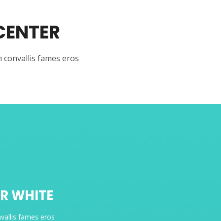
 CENTER
m convallis fames eros
OR WHITE
vallis fames eros