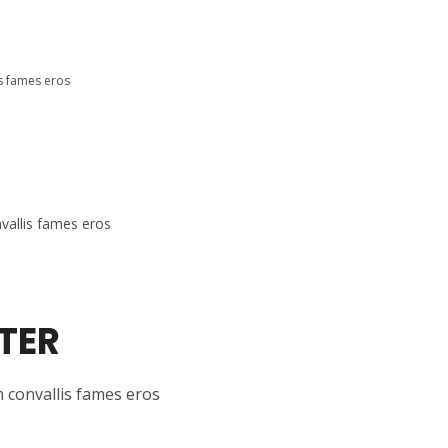
is fames eros
vallis fames eros
NTER
m convallis fames eros